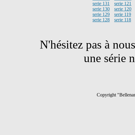
serie 131
serie 121
serie 130
serie 120
serie 129
serie 119
serie 128
serie 118
N'hésitez pas à nou
une série n
Copyright "Bellenan